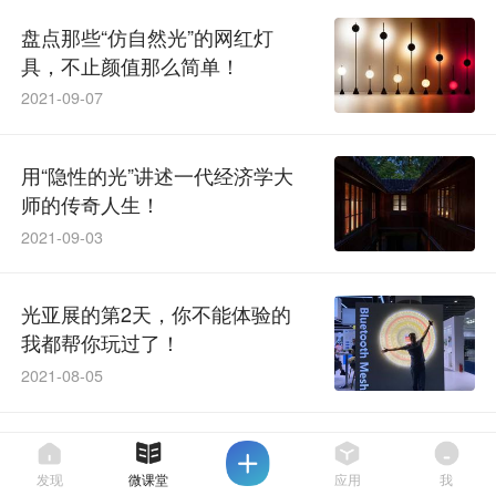
盘点那些“仿自然光”的网红灯
具，不止颜值那么简单！
2021-09-07
用“隐性的光”讲述一代经济学大
师的传奇人生！
2021-09-03
光亚展的第2天，你不能体验的
我都帮你玩过了！
2021-08-05
6步到位，拯救被玩坏的“无主
灯”！
发现
微课堂
应用
我