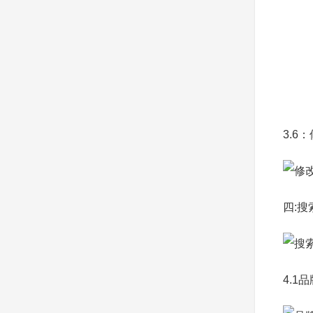
3.6
四:搜
4.1