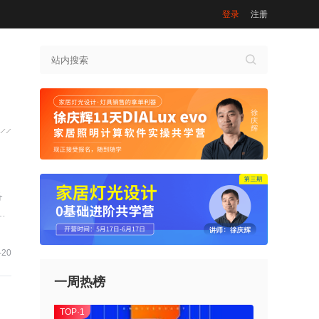
登录
注册
备
能
-20
一周热榜
TOP·1