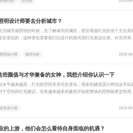
明设计师
符浩然
2019-06
照明设计师要去分析城市？
在为城市做照明的时候，先了解城市的属性，然后再做灯光的这个主次原
是在变化的，这种变化需要我们以设计的形式用灯光表达出来。许东亮举
去“乡土化”和现代化。
照明设计师
城市分析
2019-08
明圈这些颜值与才华兼备的女神，我想介绍你认识一下
业水平越来越高，灯光的空间关系也在变化，很多的建筑设计师也会开始
对于空间的灯光建议。也有越来越多的建筑开始把整体的照明效果交给照
设计师也逐渐从辅助的角色变成了和建筑设计师相辅相成、相得益彰的一
在成为一个越来越受人尊敬的职业。
女性设计师
2019-05
业的上游，他们会怎么看待自身面临的机遇？