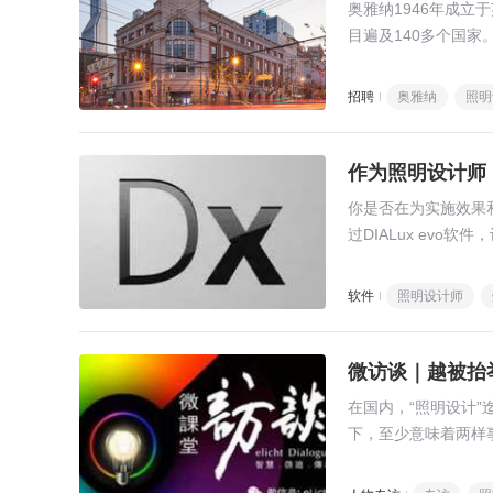
奥雅纳1946年成立
目遍及140多个国家
招聘
奥雅纳
照明
作为照明设计师
你是否在为实施效果
过DIALux evo
软件
照明设计师
微访谈｜越被抬
在国内，“照明设计”
下，至少意味着两样
从业者，尤其是年轻