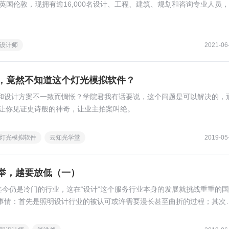
于英国伦敦，现拥有逾16,000名设计、工程、建筑、规划和咨询专业人员
。
设计师
2021-06
，竟然不知道这个灯光模拟软件？
和设计方案不一致而惆怅？学院君我有话要说，这个问题是可以解决的，
软件，让你见证史诗般的神奇，让业主拍案叫绝。
灯光模拟软件
云知光学堂
2019-05
举，越要放低（一）
迄今仍是冷门的行业，这在“设计”这个服务行业本身的发展就挑战重重的
事情：首先是照明设计行业的被认可或许需要漫长甚至曲折的过程；其次
的从业者们都直面这个新生而未健全领域中巨大的机遇。