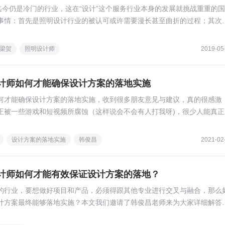
迄今仍是冷门的行业，这在“设计”这个服务行业本身的发展就挑战重重的
事情：首先是照明设计行业的被认可或许需要漫长甚至曲折的过程；其次
的从业者们都直面这个新生而未健全领域中巨大的机遇。
梁贺
照明设计师
2019-05
计师如何才能确保设计方案的落地实施
何才能确保设计方案的落地实施，收到很多朋友意见与建议，真的很感激
正被一些游戏和短视频所腐蚀（这样说会不会有人打我呀)，很少人能真正
为了回馈爱学习的朋友，在这里把真正的干货断续分享给大家！
设计方案的落地实施
韩俊昌
2021-02
计师如何才能有效保证设计方案的落地？
的行业，要想做好项目和产品，必须得跟其他专业进行交叉与融合，那么
计方案最终能够落地实施？本文我们邀请了韩俊昌老师来为大家详细解答