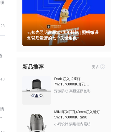
，项
-28
云知光照明微课堂7周年特辑 | 照明微课
堂背后运营的七个关键角色
通
新品推荐
更多
Dark 嵌入式筒灯
-13
7W/15°/3000K/开孔
60mm/525lm/有边框/亮银敞口
深藏防眩,高显还原色彩
国情
MINI系列开孔40mm嵌入射灯
是
5W/15°/3000K/Ra90
小巧设计,满足柜内照明