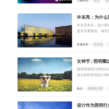
人物专访
专访
照
许东亮：为什么
许东亮表示，设计师
是至关重要的。城市
说，城市此前都在追求
作者专栏
许东亮
女神节 | 照
随着照明设计师的行
意去聆听照明设计师
设计师来把控，照明
组合。照明设计师正
热点
照明设计师
设计作为照明行