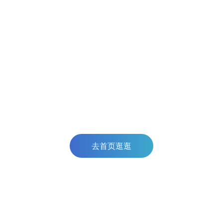
去首页逛逛