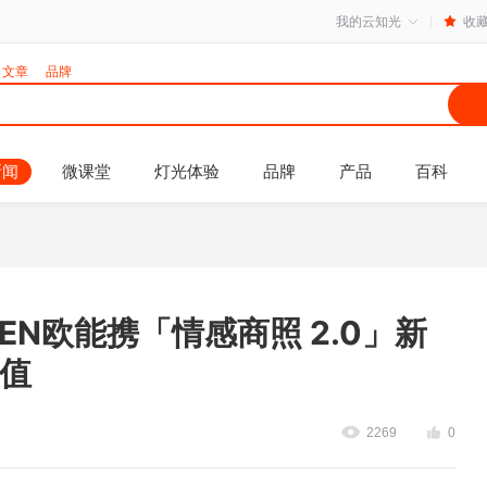
我的云知光
收
文章
品牌
新闻
微课堂
灯光体验
品牌
产品
百科
NEN欧能携「情感商照 2.0」新
值
2269
0