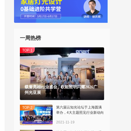
一周热榜
TOP·1
载誉亮相行业盛会 | 欧能照明闪耀2026广
州光亚展
>
第六届云知光论坛于上海圆满
TOP·2
举办，4大主题照见行业新动向
2021-11-19