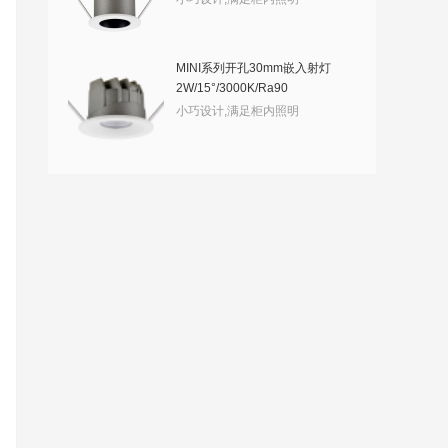
MINI系列开孔30mm嵌入射灯
2W/15°/3000K/Ra90
小巧设计,满足柜内照明