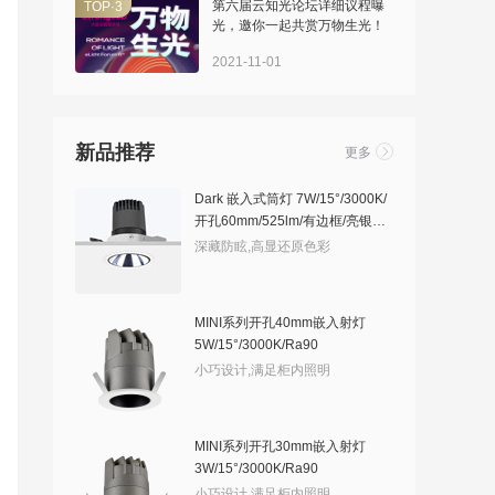
>
第六届云知光论坛详细议程曝
TOP·3
光，邀你一起共赏万物生光！
2021-11-01
新品推荐
更多
Dark 嵌入式筒灯 7W/15°/3000K/
开孔60mm/525lm/有边框/亮银敞
口
深藏防眩,高显还原色彩
MINI系列开孔40mm嵌入射灯
5W/15°/3000K/Ra90
小巧设计,满足柜内照明
MINI系列开孔30mm嵌入射灯
3W/15°/3000K/Ra90
小巧设计,满足柜内照明