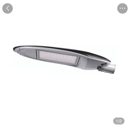
1
/
2