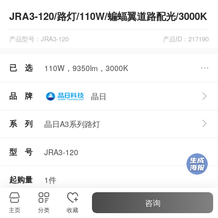
JRA3-120/路灯/110W/蝙蝠翼道路配光/3000K
产品型号：JRA3-120
产品ID：217190
已 选
110W，9350lm，3000K
品 牌
晶日
晶日A3系列路灯
系 列
型 号
JRA3-120
起购量
1件
咨询
主页
分类
收藏
产品参数