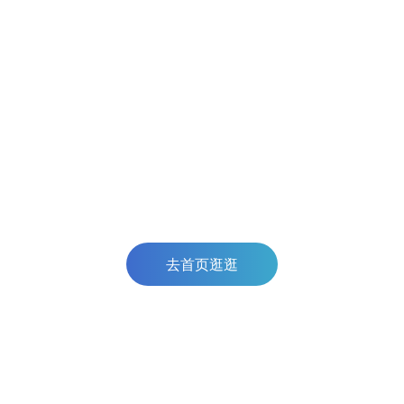
去首页逛逛