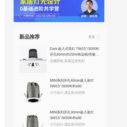
新品推荐
更多
Dark 嵌入式筒灯 7W/15°/3000K/
开孔60mm/525lm/有边框/亮银敞
口
深藏防眩,高显还原色彩
MINI系列开孔40mm嵌入射灯
5W/15°/3000K/Ra90
小巧设计,满足柜内照明
MINI系列开孔30mm嵌入射灯
3W/15°/3000K/Ra90
小巧设计,满足柜内照明