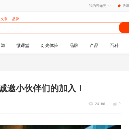
我的云知光
收
文章
品牌
新闻
微课堂
灯光体验
品牌
产品
百科
计诚邀小伙伴们的加入！
24186
0