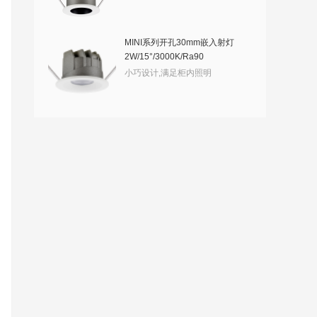
MINI系列开孔30mm嵌入射灯
2W/15°/3000K/Ra90
小巧设计,满足柜内照明