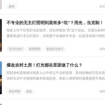
爱奇
201
不专业的无主灯照明到底有多“坑”？用光，当克制！
很多人对于住宅灯光的追求，仅仅停留在“亮”这个层次。又因为各种
要跟风进行无主灯设计，但受困于自身的不专业，以及某些设计师的
不到位，做出来的感受还不如吸顶灯。
无主灯设计
家居照明
家居灯光设计
202
爆改农村土房！灯光都在里面做了什么？
田园乡村是根植在很多人心中挥之不去的浪漫，世间好物似乎总在质
乡村生活中才能得到最本真地还原。很多人渴望暂时逃离拥挤不堪的
市，来一次日出而作日落而息的规律生活，特别是经历过这次疫情，
人开始重新审视自己的生活。
居住照明
改造
202