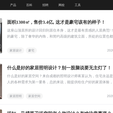
产品
百科
招聘
网校
工具
面积1300㎡ , 售价3.4亿, 这才是豪宅该有的样子！
这座山顶居所的设计回归到居住本身，这才是最有质感的人居典范!
的豪宅，除了奢华的内饰，和简约高级的建筑立面，所处的位置也都
得千挑万选。
家居设计
豪宅
202
什么是好的家居照明设计？别一股脑说要无主灯了！
什么是好的家居空间？来自成都的照明设计师蒋某认为，住宅永远是
人的各种需求为第一要务，总的来说，能提供给住户好的家居体验，
好的家居空间。
家居照明
家居空间
202