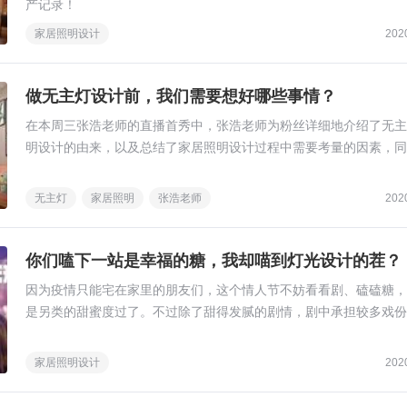
产记录！
家居照明设计
202
做无主灯设计前，我们需要想好哪些事情？
在本周三张浩老师的直播首秀中，张浩老师为粉丝详细地介绍了无主
明设计的由来，以及总结了家居照明设计过程中需要考量的因素，同
在课后提问环节中解决了一些照明设计方面的疑问。当晚的在线观看
更是超过1万+，足以证明这次首秀的火热程度！
无主灯
家居照明
张浩老师
202
你们嗑下一站是幸福的糖，我却喵到灯光设计的茬？
因为疫情只能宅在家里的朋友们，这个情人节不妨看看剧、磕磕糖，
是另类的甜蜜度过了。不过除了甜得发腻的剧情，剧中承担较多戏份
位主演的家居场景设计是否也能为剧集加分？今天我们一起来看看。
家居照明设计
202