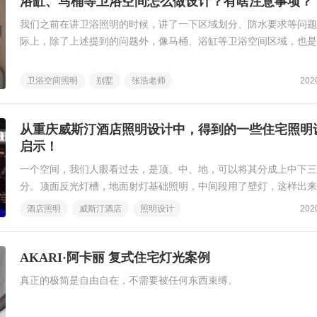
浴缸、马桶等卫浴空间怎么做设计？有啥注意事项？
我们之前在讲卫浴照明的时候，讲了一下区域划分、防水要求等问题
际上，除了上述提到的问题外，像马桶、浴缸等卫浴空间区域，也是
在做照明设计时，不可忽视的点。 今天我们继续聊聊卫浴照明设计
事，看看这些区域我们还要注意哪些事？
卫浴空间照明
别墅
张浩老师
202
从重庆威斯汀酒店照明设计中，得到的一些住宅照明
启示！
一个空间，我们人眼看过去，是顶、中、地，可以将其分成上中下三
分。顶面反光灯槽，地面射灯基础照明，中间段用了壁灯，这样出来
果让人感觉更加舒适。
酒店照明
威斯汀酒店
照明设计
202
AKARI·阿卡丽 复式住宅灯光案例
真正的极简是自由自在，不需要被任何东西束缚。