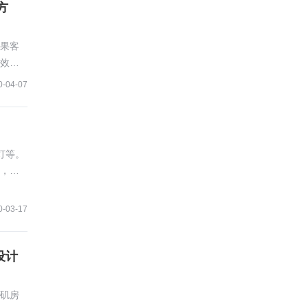
方
果客
效果
0-04-07
灯等。
，本
0-03-17
设计
杉矶房