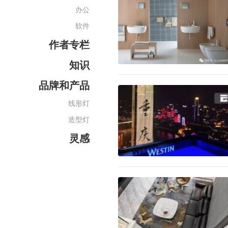
办公
软件
作者专栏
知识
品牌和产品
线形灯
造型灯
灵感