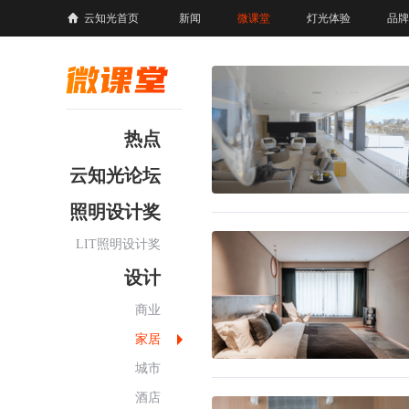
云知光首页
新闻
微课堂
灯光体验
品牌
热点
云知光论坛
照明设计奖
LIT照明设计奖
设计
商业
家居
城市
酒店