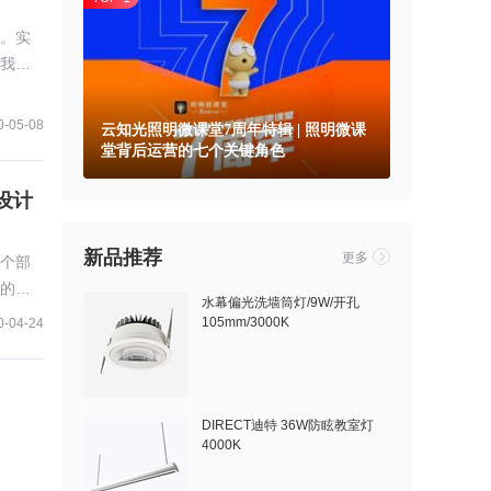
。实
我们
的那些
0-05-08
云知光照明微课堂7周年特辑 | 照明微课
堂背后运营的七个关键角色
设计
新品推荐
更多
个部
的效
水幕偏光洗墙筒灯/9W/开孔
105mm/3000K
0-04-24
DIRECT迪特 36W防眩教室灯
4000K