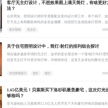
客厅无主灯设计，不想效果图上满天筒灯，有啥更好
法？
众所周知，照明设计师经常需要配合室内设计师工作，举个例子，如
厅天花上有两圈装饰性的金色金属圈，你想把它改成线条灯照明，这
怎么样？我们可以把灯条直接贴在金属边的两侧吗？
客厅照明
无主灯
202
关于住宅照明设计中，筒灯/射灯的排列组合探讨
现在越多越多所谓的无主灯，追求的是全屋没有一个落地灯/吊灯/壁
但是无主灯不代表没有灯饰，详细讲的话，这里又会牵扯到聚光泛光
文只讨论筒射灯排列组合问题。
住宅照明设计
筒灯
射灯
202
1.65亿美元！贝索斯买下洛杉矶最贵豪宅，这次灯光
够格吗？
亚马逊创始人贝索斯用11.5亿元人民币买下天价豪宅华纳庄园破洛