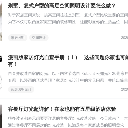
别墅、复式户型的高层空间照明设计要怎么做？
对于家居空间来说，挑高空间往往是别墅、复式户型比较重要的空间
为它不仅可以凸显家庭空间的装修调性，还能彰显你的生活品位，因
这么重要的空间里，不能单纯只考虑用多少瓦、多少角度的灯把它照
家居照明
空间设计
202
漫画版家居灯光自查手册（Ⅰ） | 这些问题你家也可
有！
自查并改造自家的灯光。以下内容节选自《eLicht 云知光》20期家
专题，以漫画的形式呈现了家居灯光设计中的常见问题，并给出简单
作的改造建议，大家可根据自家情况酌情参考。
家居照明设计
202
客餐厅灯光超详解！在家也能有五星级酒店体验
很多读者都表示想要更详尽的客餐厅灯光改造攻略，今天就来了！本
通过客餐厅不同层次的灯光改造，以满足每个家庭成员的照明需求，