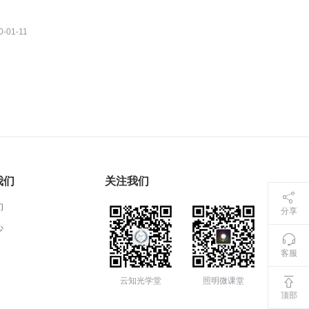
~
0-01-11
我们
关注我们
们
分享
心
客服
云知光学堂
照明微课堂
顶部