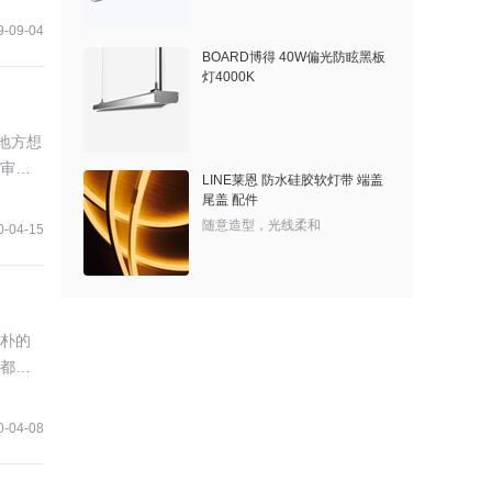
9-09-04
BOARD博得 40W偏光防眩黑板
灯4000K
地方想
审美
LINE莱恩 防水硅胶软灯带 端盖
尾盖 配件
随意造型，光线柔和
0-04-15
朴的
都
更多
0-04-08