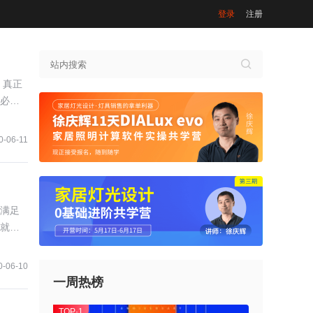
登录
注册
！真正
必须
0-06-11
满足
就是
0-06-10
一周热榜
TOP·1