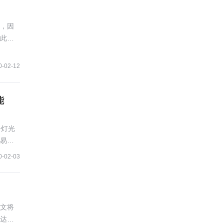
，因
此在
亮。
0-02-12
能
居灯光
易操
0-02-03
文将
达到