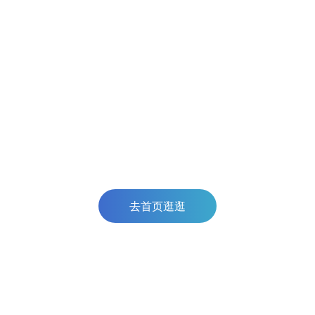
去首页逛逛