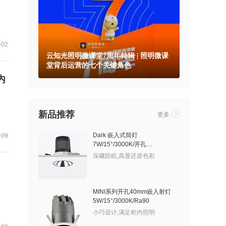
-02
云知光照明微课堂7周年特辑 | 照明微课
堂背后运营的七个关键角色
内
新品推荐
更多
Dark 嵌入式筒灯
-09
7W/15°/3000K/开孔
60mm/525lm/有边框/亮银敞口
深藏防眩,高显还原色彩
MINI系列开孔40mm嵌入射灯
5W/15°/3000K/Ra90
小巧设计,满足柜内照明