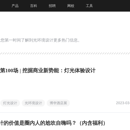
产品
百科
招聘
网校
工具
让您第一时间了解到光环境设计更多热门信息。
第100场 | 挖掘商业新势能：灯光体验设计
灯光设计
光环境设计
博华酒店展
2023-03
计的价值是圈内人的尬吹自嗨吗？（内含福利）