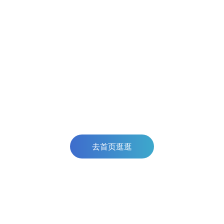
去首页逛逛