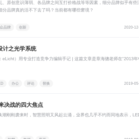
乱、原创意识薄弱、各品牌之间互打价格战等等因素，细分品牌似乎有些
细分品牌真的活不下去了吗？当前都有哪些窘境？
众品牌
创新
2020-12
新设计之光学系统
Licht）用专业打造竞争力编辑手记 | 这篇文章是章海骢老师在“2013年
ED
办公
评论
替换
2019-05
未来决战的四大焦点
替换潮刚刚袭来时，智慧照明又风起云涌，业界也几乎不约而同地表示，LE