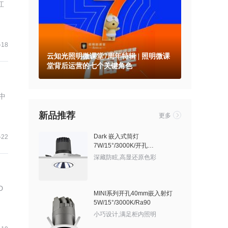
江
-18
云知光照明微课堂7周年特辑 | 照明微课
堂背后运营的七个关键角色
中
新品推荐
更多
Dark 嵌入式筒灯
-22
7W/15°/3000K/开孔
60mm/525lm/有边框/亮银敞口
深藏防眩,高显还原色彩
D
MINI系列开孔40mm嵌入射灯
5W/15°/3000K/Ra90
小巧设计,满足柜内照明