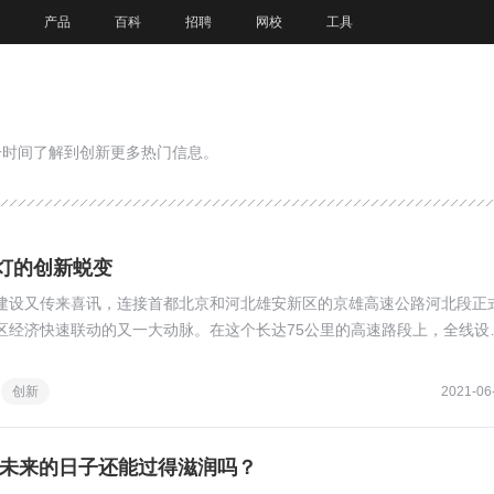
产品
百科
招聘
网校
工具
一时间了解到创新更多热门信息。
灯的创新蜕变
建设又传来喜讯，连接首都北京和河北雄安新区的京雄高速公路河北段正
区经济快速联动的又一大动脉。在这个长达75公里的高速路段上，全线设
(杆)尤其引人瞩目。
创新
2021-06
未来的日子还能过得滋润吗？ ​