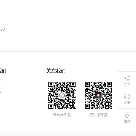
-30
我们
关注我们
们
分享
心
客服
云知光学堂
照明微课堂
顶部