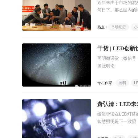
近年来由于市场的混
河日下。那么国内的
热点
市场细分
小
干货 | LED创
照明微课堂（微信号：e
国照明论
专栏作家
照明
L
萧弘清：LED
编辑导读在LED灯
智慧照明是下一波照