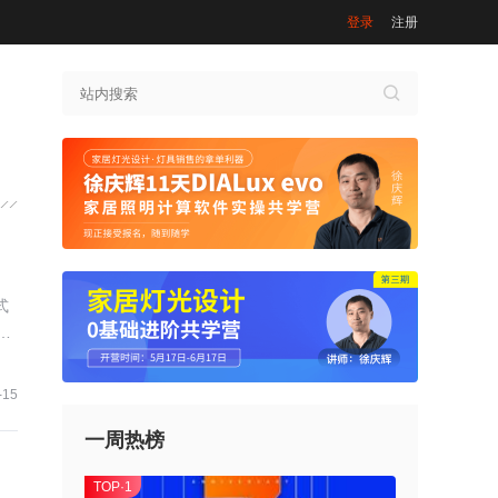
登录
注册
式
置
-15
一周热榜
TOP·1