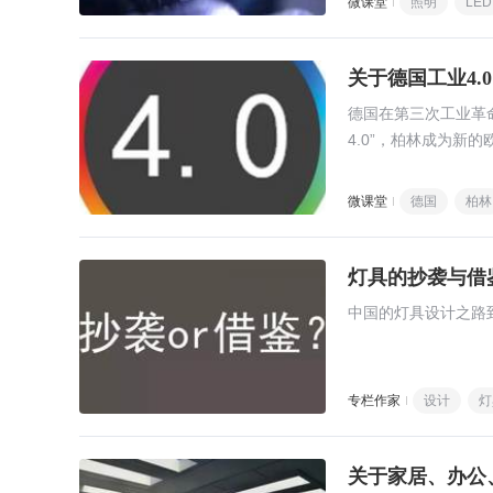
微课堂
照明
LED
关于德国工业4
德国在第三次工业革
4.0”，柏林成为新的
微课堂
德国
柏林
灯具的抄袭与借鉴
中国的灯具设计之路
专栏作家
设计
灯
关于家居、办公