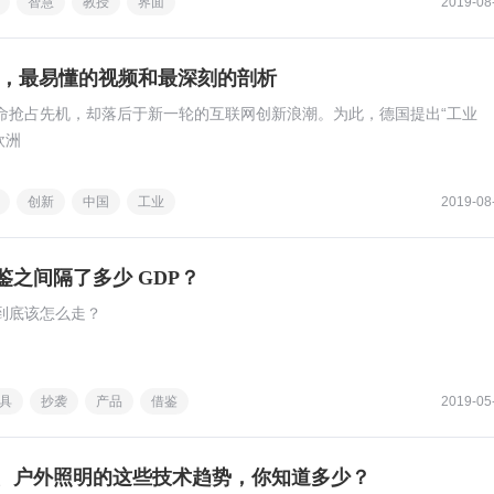
智慧
教授
界面
2019-08
.0，最易懂的视频和最深刻的剖析
命抢占先机，却落后于新一轮的互联网创新浪潮。为此，德国提出“工业
欧洲
创新
中国
工业
2019-08
之间隔了多少 GDP？
到底该怎么走？
具
抄袭
产品
借鉴
2019-05
、户外照明的这些技术趋势，你知道多少？