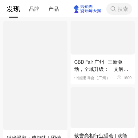
发现
搜索
品牌
产品
下拉刷新
CBD Fair 广州 | 三新驱
动，全域升级：一文解锁
第28届中国建博会（广
中国建博会（广州）
1800
州）核心看点
载誉亮相行业盛会 | 欧能
循光漫游・成都站｜图灿