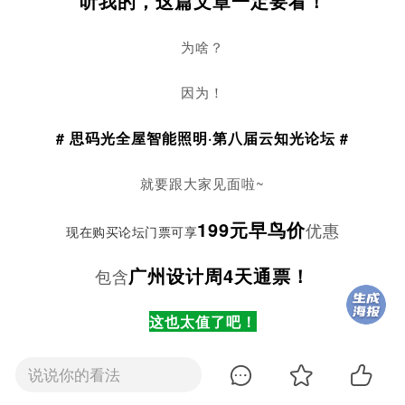
听我的，这篇文章一定要看！
为啥？
因为！
# 思码光全屋智能照明·第八届云知光论坛 #
就要跟大家见面啦~
199元早鸟价
优惠
现在购买论坛门票可享
广州设计周4天通票！
包含
这也太值了吧！
这也太便宜了吧！
说说你的看法