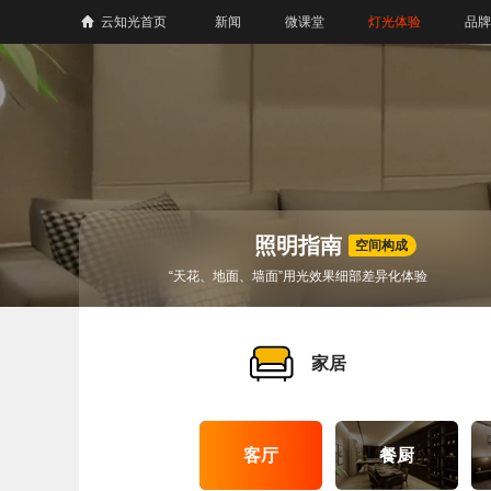
云知光首页
新闻
微课堂
灯光体验
品牌
照明指南
空间构成
“天花、地面、墙面”用光效果细部差异化体验
家居
客厅
餐厨