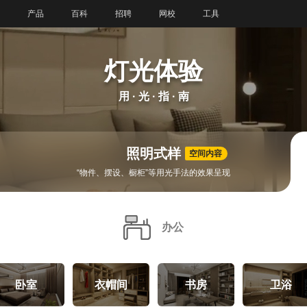
产品
百科
招聘
网校
工具
灯光体验
用 · 光 · 指 · 南
照明式样
空间内容
“物件、摆设、橱柜”等用光手法的效果呈现
办公
卧室
衣帽间
书房
卫浴