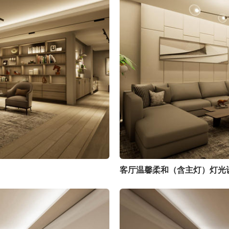
客厅温馨柔和（含主灯）灯光