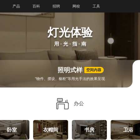
产品
百科
招聘
网校
工具
灯光体验
用 · 光 · 指 · 南
照明式样
空间内容
“物件、摆设、橱柜”等用光手法的效果呈现
办公
卧室
衣帽间
书房
卫浴