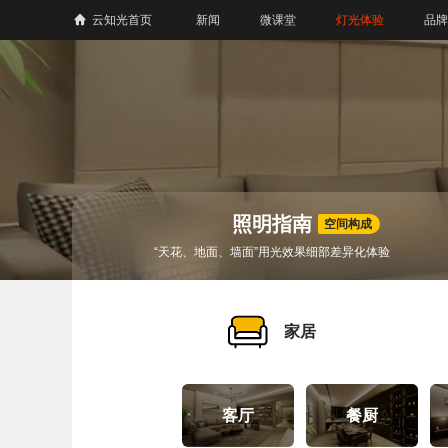
云知光首页
新闻
微课堂
灯光体验
品牌
照明指南
空间构成
“天花、地面、墙面”用光效果细部差异化体验
家居
客厅
餐厨