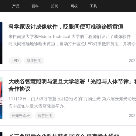
产品
百科
招聘
网校
工具
科学家设计成像软件，眨眼间便可准确诊断黄疸
来自南澳大学和Middle Technical 大学的工程师们设计了成像软件
眨眼间准确地诊断出黄疸，自动打开蓝色LED灯来抵御黄疸，并将诊
果以短信形式发送给护理人员。
LED
健康照明
202
大峡谷智慧照明与复旦大学签署「光照与人体节律」
合作协议
11月13日，由大峡谷智慧照明总冠名的“万物生光·第六届云知光论坛
海中星铂尔曼大酒店隆重举办。
云知光论坛
智慧照明
202