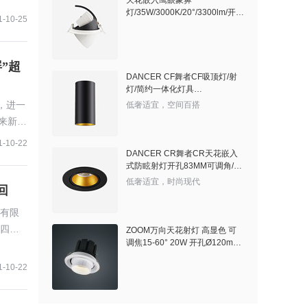
天花嵌入鹰眼象鼻
灯/35W/3000K/20°/3300lm/开孔
1-10-25
145mm
”超
DANCER CF舞者CF吸顶灯/射
灯/简约一体化灯具
8W/4°/640lm/3000K/砂黑色/尺
，进一
低奢适宜，空间百搭
寸 60*115mm
迎来新的
1-10-22
DANCER CR舞者CR天花嵌入
式防眩射灯开孔83MM可调角/砂
白/4°/3000K/8W
低奢适宜，时尚现代
回
有限
四家
ZOOM万向天花射灯 高显色 可
调焦15-60° 20W 开孔Ø120mm
紫外
3000K
1-10-22