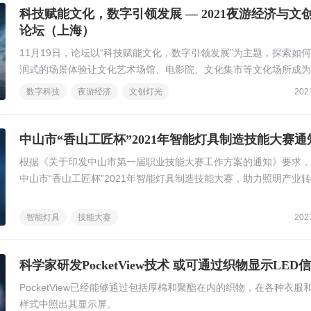
科技赋能文化，数字引领发展 — 2021夜游经济与文
论坛（上海）
11月19日，论坛以“科技赋能文化，数字引领发展”为主题，探索如
润式的场景体验让文化艺术场馆、电影院、文化集市等文化场所成为
吸引力的夜间文化场景。
数字科技
夜游经济
文创灯光
202
中山市“香山工匠杯”2021年智能灯具制造技能大赛通
根据《关于印发中山市第一届职业技能大赛工作方案的通知》要求，
中山市“香山工匠杯”2021年智能灯具制造技能大赛，助力照明产业
级，加速智能灯具制造人才队伍建设。
智能灯具
技能大赛
202
科学家研发PocketView技术 或可通过织物显示LED
PocketView已经能够通过包括厚棉和聚酯在内的织物，在各种衣服
样式中照出其显示屏。