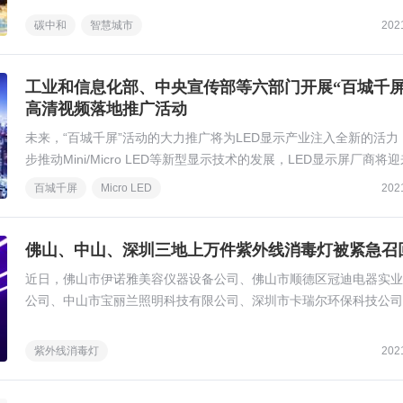
碳中和
智慧城市
202
工业和信息化部、中央宣传部等六部门开展“百城千屏
高清视频落地推广活动
未来，“百城千屏”活动的大力推广将为LED显示产业注入全新的活力
步推动Mini/Micro LED等新型显示技术的发展，LED显示屏厂商将
增长机会。
百城千屏
Micro LED
202
佛山、中山、深圳三地上万件紫外线消毒灯被紧急召
近日，佛山市伊诺雅美容仪器设备公司、佛山市顺德区冠迪电器实业
公司、中山市宝丽兰照明科技有限公司、深圳市卡瑞尔环保科技公司
公司纷纷主动向广东省市场监督管理局报告了召回计划，召回旗下的
线消毒灯产品共14256件。
紫外线消毒灯
202