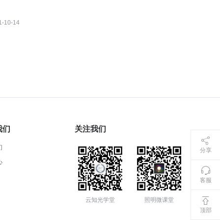
1-10-14
我们
关注我们
们
分享
心
客服
云知光学堂
照明微课堂
顶部