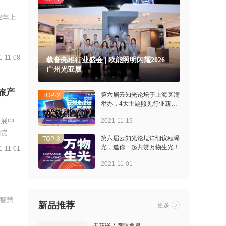
2年上
1-11-08
载誉亮相行业盛会 | 欧能照明闪耀2026
广州光亚展
旅产
>
第六届云知光论坛于上海圆满
TOP·2
举办，4大主题照见行业新动
向
会展中
2021-11-19
院、
>
第六届云知光论坛详细议程曝
TOP·3
光，邀你一起共赏万物生光！
1-11-01
2021-11-01
色智慧
新品推荐
更多