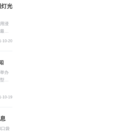
创灯光
何用浸
最有
1-10-20
知
举办
转型升
1-10-19
信息
和口袋