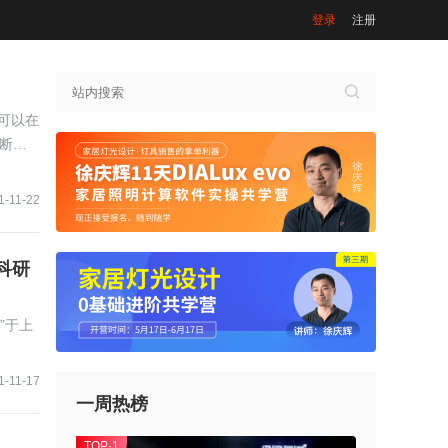
登录
注册
，可以在
断结
1-11-22
科研
”于上
1-11-17
一周热榜
TOP·1