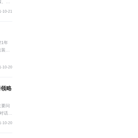
碳、健
。
1-10-21
21年
技装备
1-10-20
同领略
主要问
台对话，
1-10-20