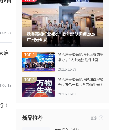
月8日
4-06-27
载誉亮相行业盛会 | 欧能照明闪耀2026
广州光亚展
大启
>
第六届云知光论坛于上海圆满
TOP·2
举办，4大主题照见行业新动
向
2021-11-19
>
第六届云知光论坛详细议程曝
TOP·3
光，邀你一起共赏万物生光！
4-06-13
2021-11-01
行！
新品推荐
更多