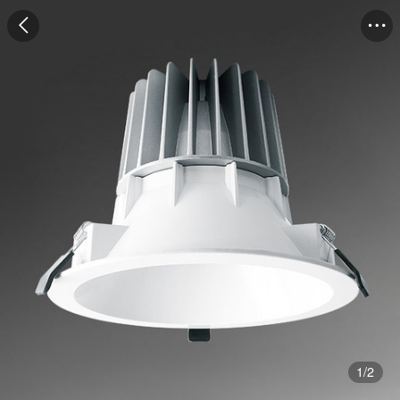
1
/
2