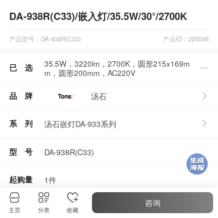
DA-938R(C33)/嵌入灯/35.5W/30°/2700K
产品型号：DA-938R(C33)
产品ID：225598
35.5W，3220lm，2700K，圆形215x169m
已 选
m，圆形200mm，AC220V
品 牌
汤石
汤石嵌灯DA-933系列
系 列
型 号
DA-938R(C33)
起购量
1件
咨询
主页
分类
收藏
产品参数