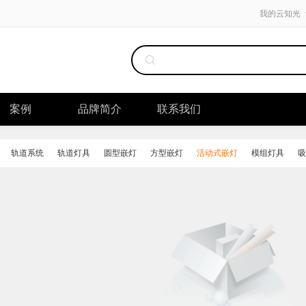
我的云知光
案例
品牌简介
联系我们
轨道系统
轨道灯具
圆型嵌灯
方型嵌灯
活动式嵌灯
模组灯具
吸
微型轨道灯具