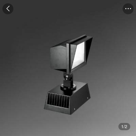
1
/
2