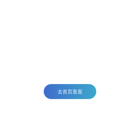
去首页逛逛