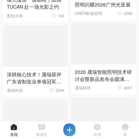
照明闪耀2026广州光亚展
TUCAN 赴一场光影之约
ONEN欧能照明
2382
图灿光电
743
2026 晟瑞智能照明技术研
深耕核心技术！晟瑞获评
讨会暨新品发布会圆满落
广东省制造业单项冠军企
幕
晟瑞科技
4007
业
晟瑞科技
2204
发现
微课堂
应用
我