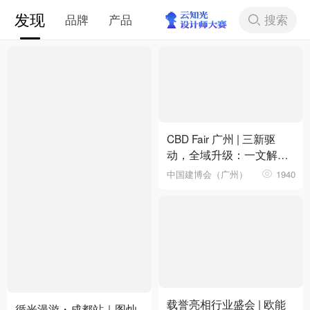
发现
搜索
品牌
产品
下拉刷新
CBD Fair 广州 | 三新驱
动，全域升级：一文解锁
第28届中国建博会（广
中国建博会（广州）
1940
州）核心看点
载誉亮相行业盛会 | 欧能
循光漫游・成都站｜图灿