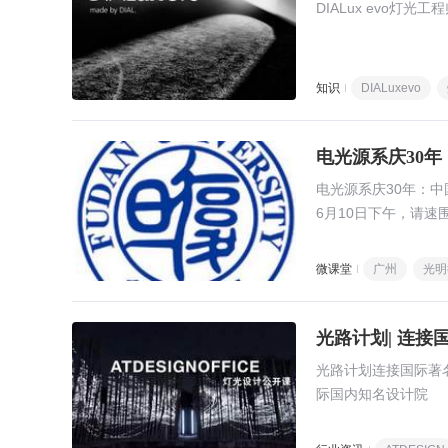
DIALux evo灯光
知识
DIALuxevo
电光源系庆30
电光源系庆30年：
6月10日下午，请速
微课堂
广州
光明
光路计划| 连接
光路计划连接国际著名
际国内知名设计院