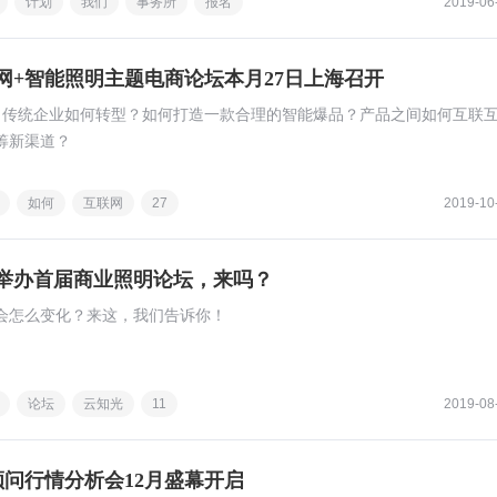
计划
我们
事务所
报名
2019-06
联网+智能照明主题电商论坛本月27日上海召开
，传统企业如何转型？如何打造一款合理的智能爆品？产品之间如何互联
筹新渠道？
如何
互联网
27
2019-10
将举办首届商业照明论坛，来吗？
会怎么变化？来这，我们告诉你！
论坛
云知光
11
2019-08
首席顾问行情分析会12月盛幕开启