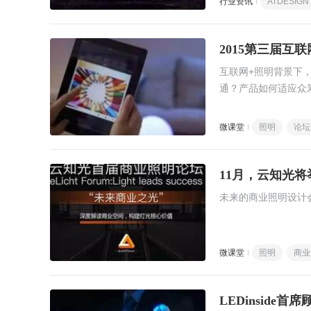
行业资讯
ATDESIGN
2015第三届互
互联网+照明背景下
通？产品如何适应众
微课堂
照明
论坛
11月，云知光
未来的商业照明设计
微课堂
照明
商业
LEDinside