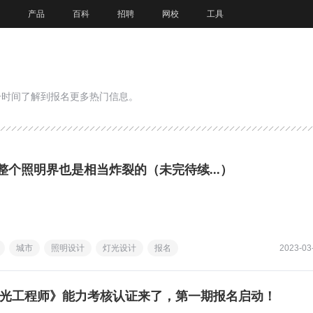
产品
百科
招聘
网校
工具
一时间了解到报名更多热门信息。
整个照明界也是相当炸裂的（未完待续...）
城市
照明设计
灯光设计
报名
2023-03
evo灯光工程师》能力考核认证来了，第一期报名启动！