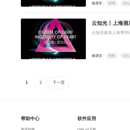
微课堂
照明
论坛
云知光丨上海酒
云知光参加上海博华
微课堂
照明
论坛
1
2
下一页
帮助中心
软件应用
新手指南
DIALux下载