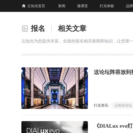
云知光首页
新闻
微课堂
灯光体验
品牌
报名
相关文章
云知光为您提供丰富、全面的报名相关新闻和知识，让您第
这论坛阵容放到
行业资讯
云知光论坛
《DIALux 