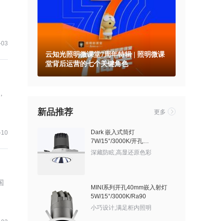
-03
云知光照明微课堂7周年特辑 | 照明微课
堂背后运营的七个关键角色
，
新品推荐
更多
Dark 嵌入式筒灯
-10
7W/15°/3000K/开孔
60mm/525lm/有边框/亮银敞口
深藏防眩,高显还原色彩
国
MINI系列开孔40mm嵌入射灯
5W/15°/3000K/Ra90
小巧设计,满足柜内照明