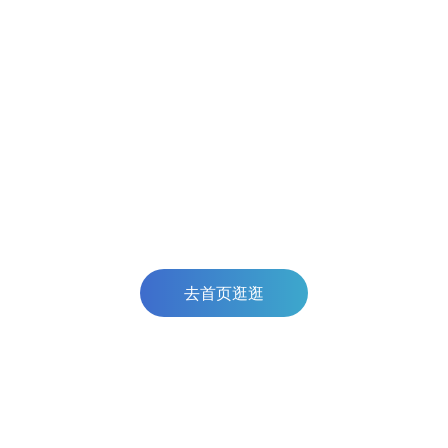
去首页逛逛