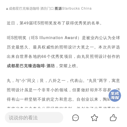
▲成都星巴克臻选咖啡·酒坊门口
图源
S
tarbucks Chi
na
近日，第49届IES照明奖发布了获得优秀奖的名单。
IES照明奖（IES Illumination Award）是被业内公认为全球
历史最悠久、最具权威性的照明设计大奖之一。本次共评选
出来自世界各地的66个优秀奖项目，由丸艮照明设计创作的
成都星巴克臻选咖啡·酒坊
，荣耀上榜。
丸，与“小”同义；艮，八卦之一，代表山。“丸艮”两字，寓意
照明设计虽是一个非常小的领域，但要做好却并不容易，须
得有山一样坚韧不拔的定力和意志。自创业以来，陶斌寿一
直将这条信念奉为公司经营的准则，并创作了大量优秀的光
说说你的看法
影作品。