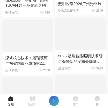
照明闪耀2026广州光亚展
TUCAN 赴一场光影之约
ONEN欧能照明
2349
图灿光电
689
2026 晟瑞智能照明技术研
深耕核心技术！晟瑞获评
讨会暨新品发布会圆满落
广东省制造业单项冠军企
幕
晟瑞科技
3985
业
晟瑞科技
2168
发现
微课堂
应用
我