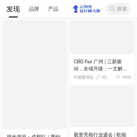
发现
搜索
品牌
产品
下拉刷新
CBD Fair 广州 | 三新驱
动，全域升级：一文解锁
第28届中国建博会（广
中国建博会（广州）
1919
州）核心看点
载誉亮相行业盛会 | 欧能
循光漫游・成都站｜图灿