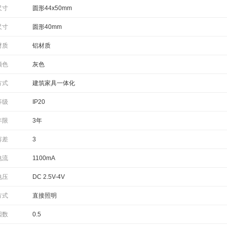
尺寸
圆形44x50mm
尺寸
圆形40mm
材质
铝材质
颜色
灰色
方式
建筑家具一体化
等级
IP20
年限
3年
容差
3
电流
1100mA
电压
DC 2.5V-4V
方式
直接照明
因数
0.5