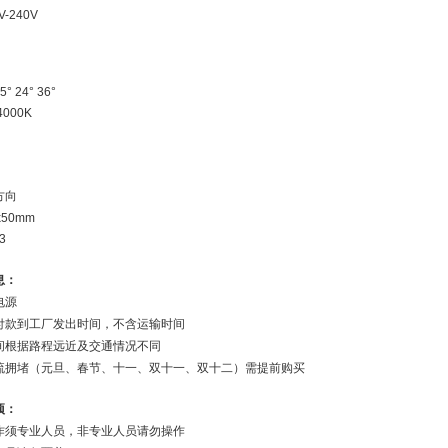
0V-240V
0
 24° 36°
4000K
质
色
0
调方向
x50mm
息：
电源
付款到工厂发出时间，不含运输时间
间根据路程远近及交通情况不同
流拥堵（元旦、春节、十一、双十一、双十二）需提前购买
项：
作须专业人员，非专业人员请勿操作