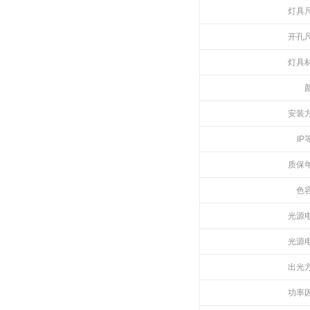
灯具
开孔
灯具
安装
IP
质保
色
光源
光源
出光
功率