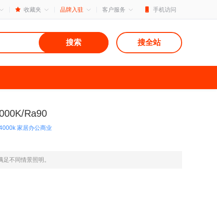
收藏夹
品牌入驻
客户服务
手机访问
搜索
搜全站
00K/Ra90
4000k 家居办公商业
，满足不同情景照明。