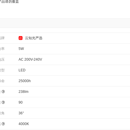
产品请勿覆盖
品牌
云知光严选
功率
5W
电压
AC 200V-240V
类型
LED
寿命
25000h
量
238lm
数
90
束角
36°
温
4000K