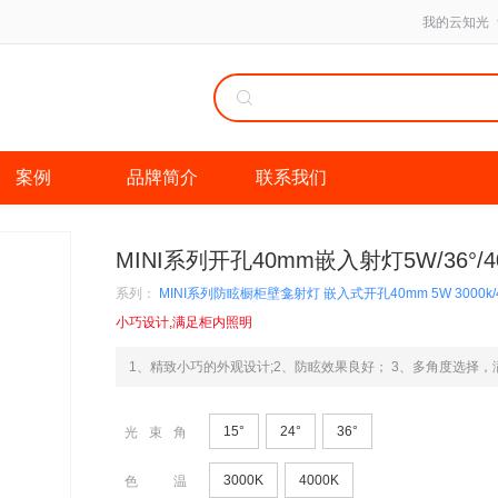
我的云知光
案例
品牌简介
联系我们
MINI系列开孔40mm嵌入射灯5W/36°/40
系列：
MINI系列防眩橱柜壁龛射灯 嵌入式开孔40mm 5W 3000k/
小巧设计,满足柜内照明
1、精致小巧的外观设计;2、防眩效果良好； 3、多角度选择
15°
24°
36°
光束角
3000K
4000K
色温