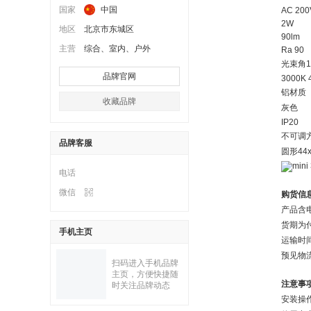
国家
中国
AC 20
2W
地区
北京市东城区
90lm
主营
综合、室内、户外
Ra 9
光束角15°
品牌官网
3000K 
铝材
收藏品牌
灰
IP2
不可
品牌客服
圆形44
电话
微信
购货信
产品含
货期为
手机主页
运输时
预见物
扫码进入手机品牌
主页，方便快捷随
注意事
时关注品牌动态
安装操