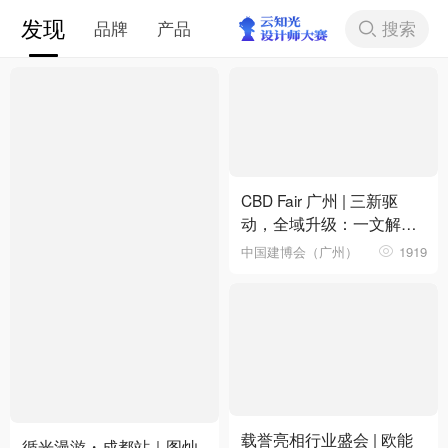
发现
搜索
品牌
产品
下拉刷新
CBD Fair 广州 | 三新驱
动，全域升级：一文解锁
第28届中国建博会（广
中国建博会（广州）
1919
州）核心看点
载誉亮相行业盛会 | 欧能
循光漫游・成都站｜图灿