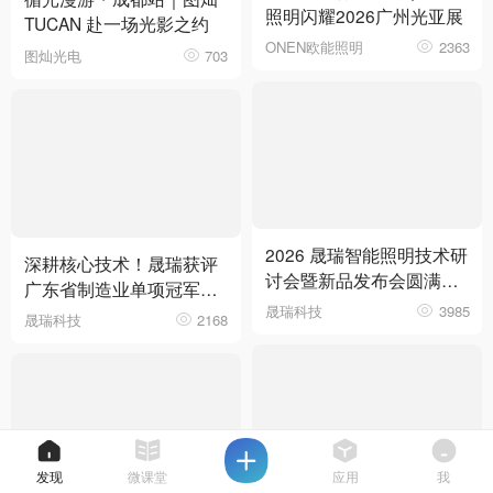
照明闪耀2026广州光亚展
TUCAN 赴一场光影之约
ONEN欧能照明
2363
图灿光电
703
2026 晟瑞智能照明技术研
深耕核心技术！晟瑞获评
讨会暨新品发布会圆满落
广东省制造业单项冠军企
幕
晟瑞科技
3985
业
晟瑞科技
2168
发现
微课堂
应用
我