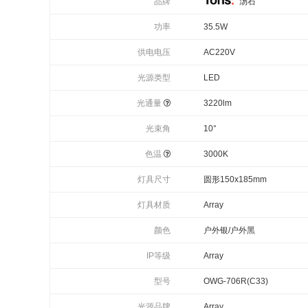
品牌
汤石
功率
35.5W
供电电压
AC220V
光源类型
LED
光通量
3220lm
光束角
10°
色温
3000K
灯具尺寸
圆形150x185mm
灯具材质
Array
颜色
户外银/户外黑
IP等级
Array
型号
OWG-706R(C33)
光源品牌
Array