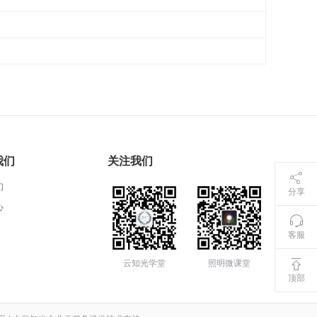
我们
关注我们
们
分享
心
客服
云知光学堂
照明微课堂
顶部