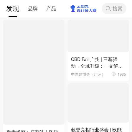
发现
搜索
品牌
产品
下拉刷新
CBD Fair 广州 | 三新驱
动，全域升级：一文解锁
第28届中国建博会（广
中国建博会（广州）
1935
州）核心看点
载誉亮相行业盛会 | 欧能
循光漫游・成都站｜图灿