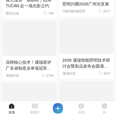
照明闪耀2026广州光亚展
TUCAN 赴一场光影之约
ONEN欧能照明
2377
图灿光电
738
2026 晟瑞智能照明技术研
深耕核心技术！晟瑞获评
讨会暨新品发布会圆满落
广东省制造业单项冠军企
幕
晟瑞科技
4007
业
晟瑞科技
2194
发现
微课堂
应用
我