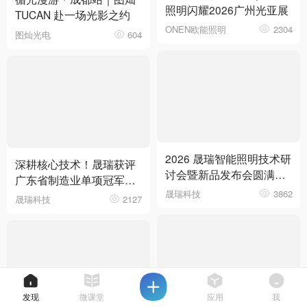
照明闪耀2026广州光亚展
TUCAN 赴一场光影之约
ONEN欧能照明
2304
图灿光电
604
2026 晟瑞智能照明技术研
深耕核心技术！晟瑞获评
讨会暨新品发布会圆满落
广东省制造业单项冠军企
幕
晟瑞科技
3862
业
晟瑞科技
2127
发现
微课堂
应用
我