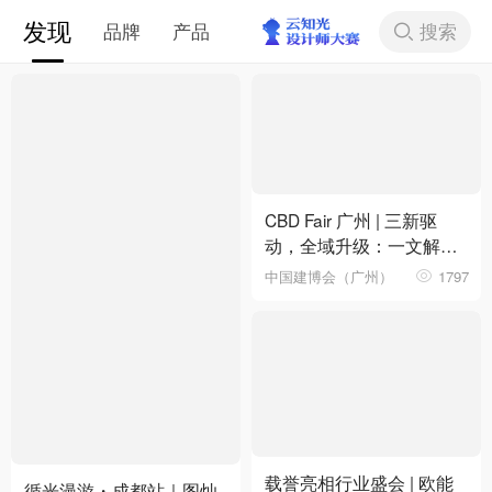
发现
搜索
品牌
产品
下拉刷新
CBD Fair 广州 | 三新驱
动，全域升级：一文解锁
第28届中国建博会（广
中国建博会（广州）
1797
州）核心看点
载誉亮相行业盛会 | 欧能
循光漫游・成都站｜图灿