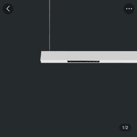
1
/
2