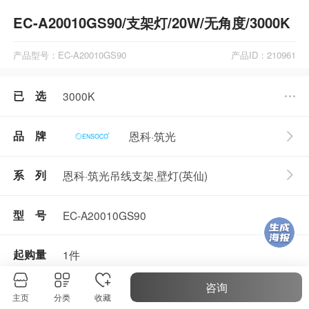
EC-A20010GS90/支架灯/20W/无角度/3000K
产品型号：EC-A20010GS90
产品ID：210961
已 选
3000K
品 牌
恩科·筑光
恩科·筑光吊线支架,壁灯(英仙)
系 列
型 号
EC-A20010GS90
起购量
1件
咨询
主页
分类
收藏
产品参数