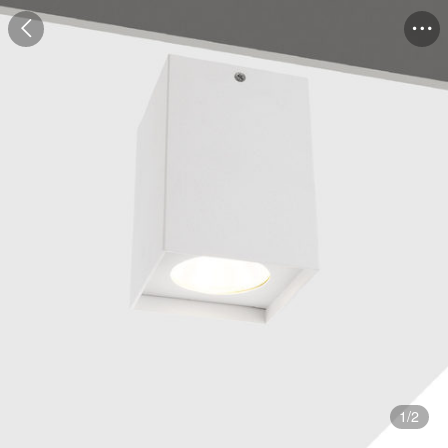
1
/
2