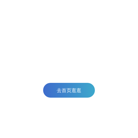
去首页逛逛