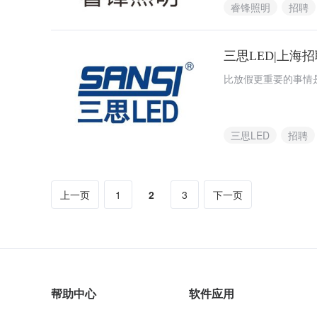
睿锋照明
招聘
三思LED|上
比放假更重要的事情
三思LED
招聘
上一页
1
2
3
下一页
帮助中心
软件应用