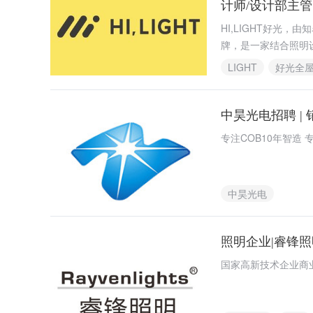
计师/设计部主
HI,LIGHT好光
牌，是一家结合照明
服务为一体，为人们
LIGHT
好光全
中昊光电招聘 | 
专注COB10年智造 
中昊光电
照明企业|睿锋
国家高新技术企业商