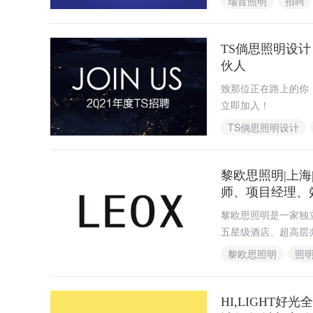
瑞普照明
招聘
TS倘思照明设计
伙人
致那位正在路上的你
立即加入！
TS倘思照明设计
黎欧思照明|上海
师、项目经理、
黎欧思照明是一家独
五星级酒店、超高层
和一群乐于分享的设
黎欧思照明
照
HI,LIGHT好