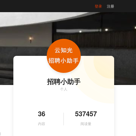
登录
注册
招聘小助手
个人
36
537457
内容
阅读量
1