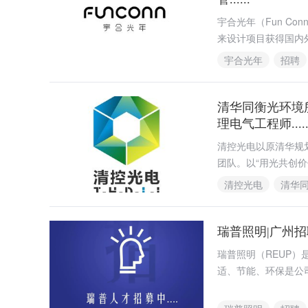
宇合光年（Fun Co
来设计项目获得国内
宇合光年
招聘
清华同衡光环境所
理电气工程师.....
清控光电以原清华规
团队。以“用光共创
询、检测、产业研发
清控光电
清华
瑞普照明|广州
瑞普照明（REUP
适、节能、环保是公
营理念,为客户提供