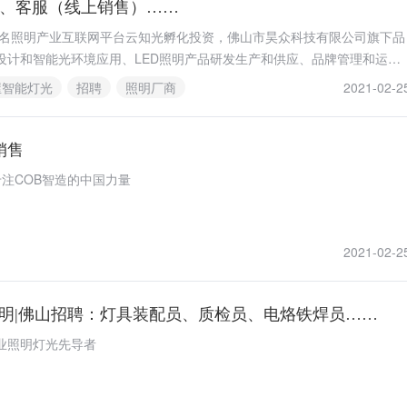
管、客服（线上销售）……
，由知名照明产业互联网平台云知光孵化投资，佛山市昊众科技有限公司旗下品
设计和智能光环境应用、LED照明产品研发生产和供应、品牌管理和运营
的美好生活提供全屋智能灯光专业解决方案的专家品牌。
屋智能灯光
招聘
照明厂商
2021-02-2
销售
专注COB智造的中国力量
2021-02-2
照明|佛山招聘：灯具装配员、质检员、电烙铁焊员……
业照明灯光先导者