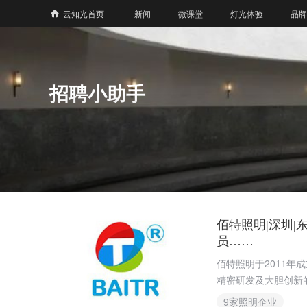
云知光首页
新闻
微课堂
灯光体验
品牌
招聘小助手
佰特照明|深圳
员……
佰特照明于2011
精密研发及大胆创新
界优秀的企业之一，
9家照明企业