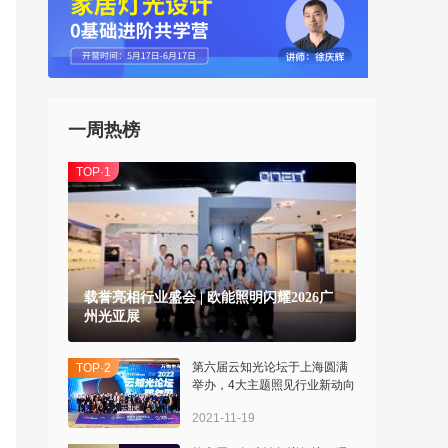
一周热榜
TOP·1
载誉亮相行业盛会 | 欧能照明闪耀2026广
州光亚展
>
第六届云知光论坛于上海圆满
TOP·2
举办，4大主题照见行业新动向
2021-11-19