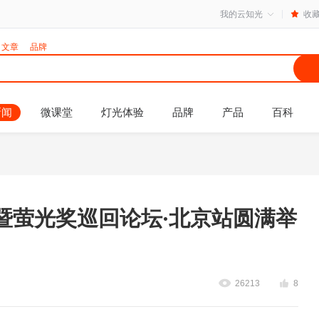
我的云知光
收
文章
品牌
新闻
微课堂
灯光体验
品牌
产品
百科
光暨萤光奖巡回论坛·北京站圆满举
26213
8