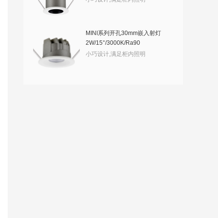
MINI系列开孔30mm嵌入射灯
2W/15°/3000K/Ra90
小巧设计,满足柜内照明