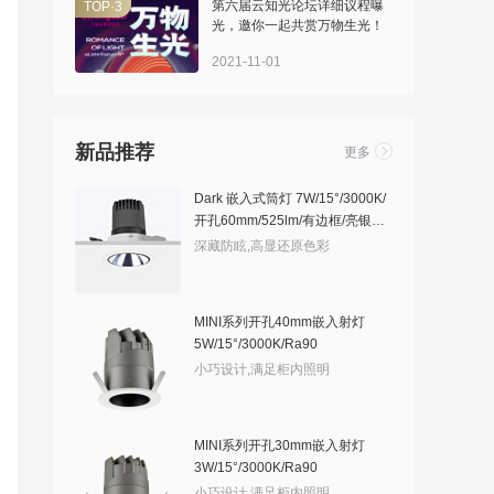
>
第六届云知光论坛详细议程曝
TOP·3
光，邀你一起共赏万物生光！
2021-11-01
新品推荐
更多
Dark 嵌入式筒灯 7W/15°/3000K/
开孔60mm/525lm/有边框/亮银敞
口
深藏防眩,高显还原色彩
MINI系列开孔40mm嵌入射灯
5W/15°/3000K/Ra90
小巧设计,满足柜内照明
MINI系列开孔30mm嵌入射灯
3W/15°/3000K/Ra90
小巧设计,满足柜内照明