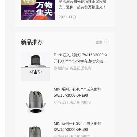
>
第六届云知光论坛详细议程曝
TOP·3
光，邀你一起共赏万物生光！
2021-11-01
新品推荐
更多
Dark 嵌入式筒灯 7W/15°/3000K/
开孔60mm/525lm/有边框/亮银敞
口
深藏防眩,高显还原色彩
MINI系列开孔40mm嵌入射灯
5W/15°/3000K/Ra90
小巧设计,满足柜内照明
MINI系列开孔30mm嵌入射灯
3W/15°/3000K/Ra90
小巧设计,满足柜内照明