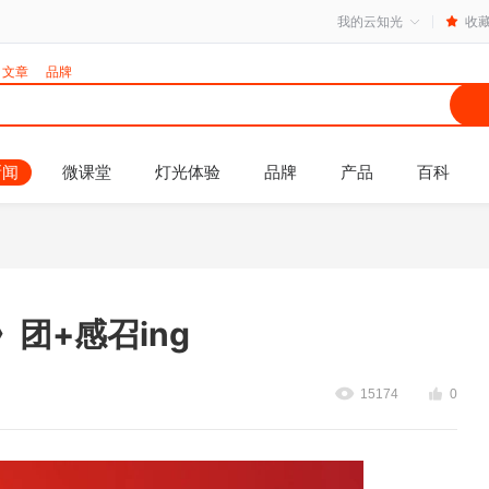
我的云知光
收
文章
品牌
新闻
微课堂
灯光体验
品牌
产品
百科
团+感召ing
15174
0