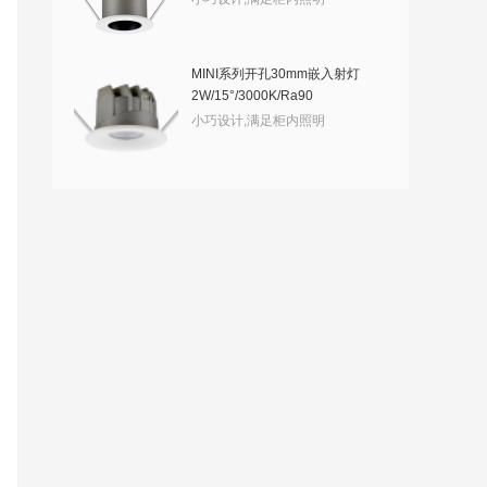
MINI系列开孔30mm嵌入射灯
2W/15°/3000K/Ra90
小巧设计,满足柜内照明