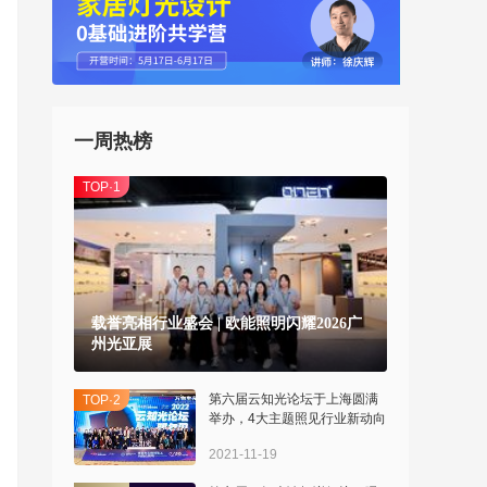
一周热榜
TOP·1
载誉亮相行业盛会 | 欧能照明闪耀2026广
州光亚展
>
第六届云知光论坛于上海圆满
TOP·2
举办，4大主题照见行业新动向
2021-11-19