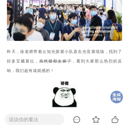
昨天，徐老师带着云知光探展小队直击光亚展现场，找到了
好多宝藏展位，
虽然腿都走麻了
，看到大家那么热烈的反
响，我们超有成就感的！
光亚展第二天，这次徐老师又找到了哪些宝藏展位、亮点产
说说你的看法
品呢？一起来看看吧！