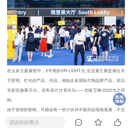
在
众
多
主题展馆中，5号馆的ON LIGHT光·生活展主要是展出关
于照明、灯光的产品、作品，例如众多国际灯饰品牌产品、前沿
光影实验展示台，还有设计沙龙论坛——光链万物·2022光之回
响。
由于疫
情的影响，可能会有一些小伙伴不能到达现场逛展，不过
没关系！
今天，我们云知光探展小队又双叒叕来到展会最前线，
说说你的看法