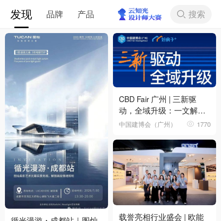
发现
搜索
品牌
产品
下拉刷新
CBD Fair 广州 | 三新驱
动，全域升级：一文解锁
第28届中国建博会（广
中国建博会（广州）
1770
州）核心看点
载誉亮相行业盛会 | 欧能
循光漫游・成都站｜图灿