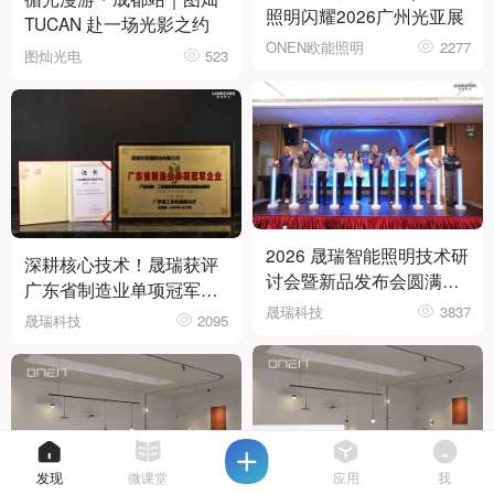
照明闪耀2026广州光亚展
TUCAN 赴一场光影之约
ONEN欧能照明
2277
图灿光电
523
2026 晟瑞智能照明技术研
深耕核心技术！晟瑞获评
讨会暨新品发布会圆满落
广东省制造业单项冠军企
幕
晟瑞科技
3837
业
晟瑞科技
2095
发现
微课堂
应用
我