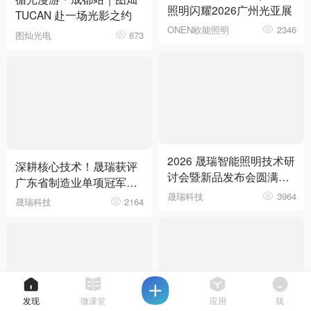
照明闪耀2026广州光亚展
TUCAN 赴一场光影之约
ONEN欧能照明
2346
图灿光电
673
2026 晟瑞智能照明技术研
深耕核心技术！晟瑞获评
讨会暨新品发布会圆满落
广东省制造业单项冠军企
幕
晟瑞科技
3964
业
晟瑞科技
2164
发现
微课堂
应用
我