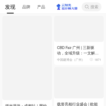
发现
搜索
品牌
产品
下拉刷新
CBD Fair 广州 | 三新驱
动，全域升级：一文解锁
第28届中国建博会（广
中国建博会（广州）
1871
州）核心看点
载誉亮相行业盛会 | 欧能
循光漫游・成都站｜图灿