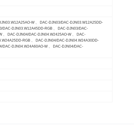
DJN03.W12A25AO-W 、 DAC-DJN03/DAC-DJN03.W12A25DD-
3/DAC-DJN03.W12A45DD-RGB 、 DAC-DJN03/DAC-
W 、 DAC-DJN04/DAC-DJN04.W2425AO-W 、 DAC-
4.W24A25DD-RGB 、 DAC-DJN04/DAC-DJN04.W24A30DD-
4/DAC-DJN04.W24A60AO-W 、 DAC-DJN04/DAC-