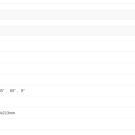
45° 、 60° 、 8°
4x213mm