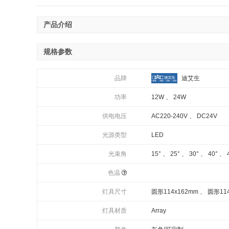
产品介绍
规格参数
品牌
迪艾生
功率
12W 、 24W
供电电压
AC220-240V 、 DC24V
光源类型
LED
光束角
15° 、 25° 、 30° 、 40° 、 
色温
灯具尺寸
圆形114x162mm 、 圆形11
灯具材质
Array