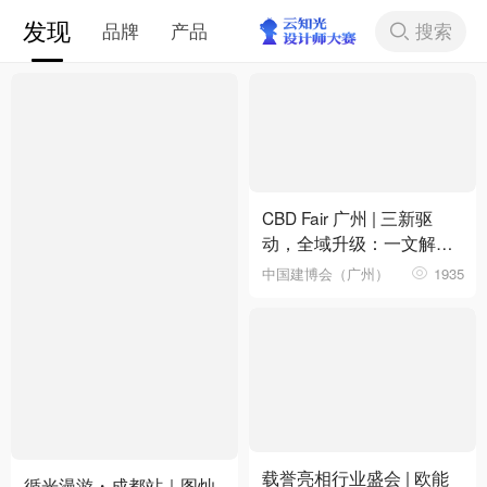
发现
搜索
品牌
产品
下拉刷新
CBD Fair 广州 | 三新驱
动，全域升级：一文解锁
第28届中国建博会（广
中国建博会（广州）
1935
州）核心看点
载誉亮相行业盛会 | 欧能
循光漫游・成都站｜图灿