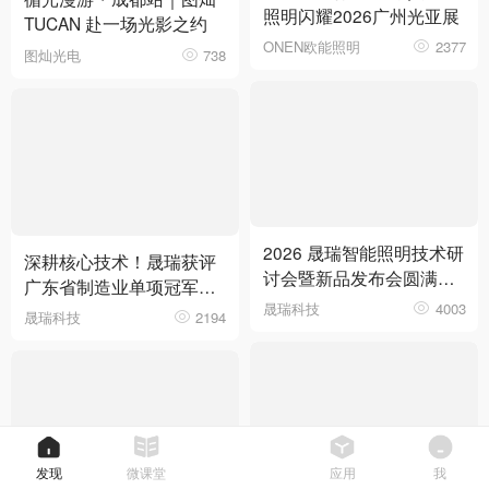
照明闪耀2026广州光亚展
TUCAN 赴一场光影之约
ONEN欧能照明
2377
图灿光电
738
2026 晟瑞智能照明技术研
深耕核心技术！晟瑞获评
讨会暨新品发布会圆满落
广东省制造业单项冠军企
幕
晟瑞科技
4003
业
晟瑞科技
2194
发现
微课堂
应用
我