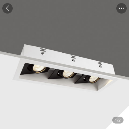
1
/
2